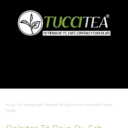
Inicio
/
Sin categorizar
/ Bolsitas Té Rojo Pu erh Karamell Creme
10uds