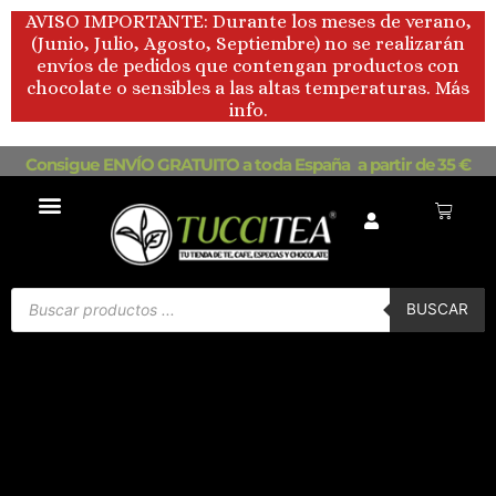
Ir
AVISO IMPORTANTE: Durante los meses de verano,
al
(Junio, Julio, Agosto, Septiembre) no se realizarán
contenido
envíos de pedidos que contengan productos con
chocolate o sensibles a las altas temperaturas. Más
info.
Consigue ENVÍO GRATUITO a toda España a partir de 35 €
Carrito
Búsqueda
de
BUSCAR
productos