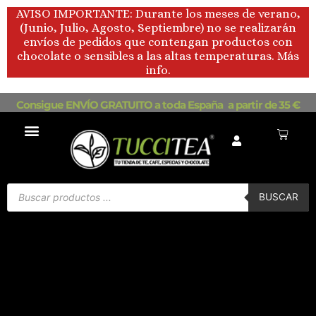
Ir
AVISO IMPORTANTE: Durante los meses de verano,
al
(Junio, Julio, Agosto, Septiembre) no se realizarán
contenido
envíos de pedidos que contengan productos con
chocolate o sensibles a las altas temperaturas. Más
info.
Consigue ENVÍO GRATUITO a toda España a partir de 35 €
Carrito
Búsqueda
de
BUSCAR
productos