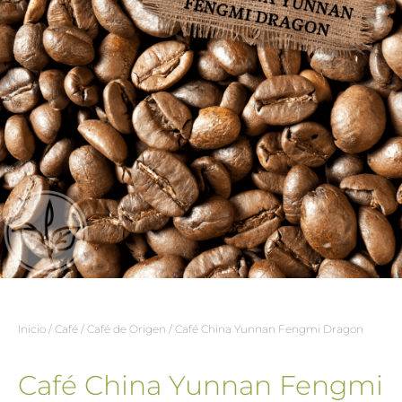
Inicio
/
Café
/
Café de Origen
/ Café China Yunnan Fengmi Dragon
Café China Yunnan Fengmi