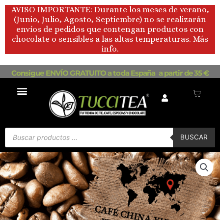
Ir
AVISO IMPORTANTE: Durante los meses de verano,
al
(Junio, Julio, Agosto, Septiembre) no se realizarán
contenido
envíos de pedidos que contengan productos con
chocolate o sensibles a las altas temperaturas. Más
info.
Consigue ENVÍO GRATUITO a toda España a partir de 35 €
Carrito
Búsqueda
de
BUSCAR
productos