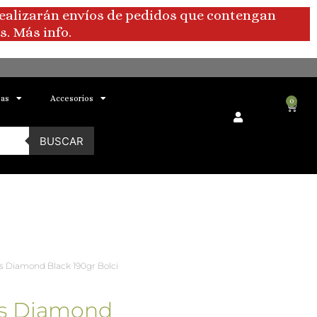
realizarán envíos de pedidos que contengan
. Más info.
bas
Accesorios
0
Carri
BUSCAR
 Diamond Black 190gr Bolci
s Diamond