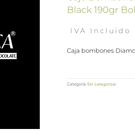
Black 190gr Bol
 IVA Incluido
Caja bombones Diamon
Categoría
Sin categorizar