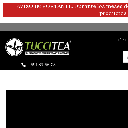
Ir
AVISO IMPORTANTE: Durante los meses de ve
al
productos 
contenido
Té E I
Bú
de
pr
691 89 66 05