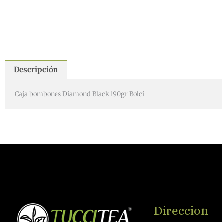
Descripción
Caja bombones Diamond Black 190gr Bolci
Direccion