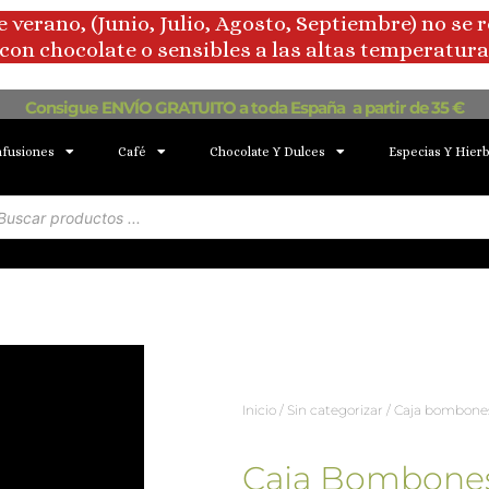
rano, (Junio, Julio, Agosto, Septiembre) no se 
con chocolate o sensibles a las altas temperaturas
Consigue ENVÍO GRATUITO a toda España a partir de 35 €
nfusiones
Café
Chocolate Y Dulces
Especias Y Hier
squeda
oductos
Inicio
/
Sin categorizar
/ Caja bombones
Caja Bombone