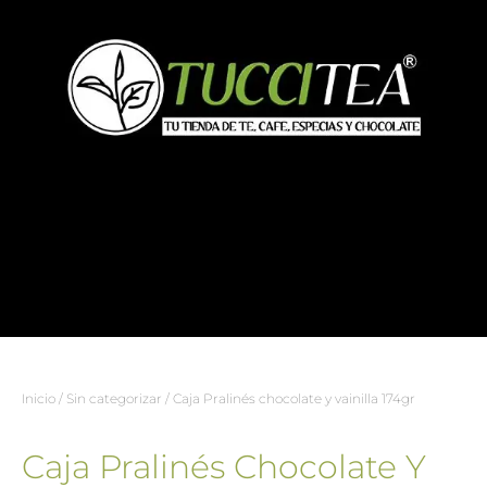
Inicio
/
Sin categorizar
/ Caja Pralinés chocolate y vainilla 174gr
Caja Pralinés Chocolate Y