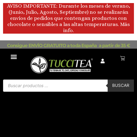
Ir
AVISO IMPORTANTE: Durante los meses de verano,
al
(Junio, Julio, Agosto, Septiembre) no se realizarán
contenido
envíos de pedidos que contengan productos con
chocolate o sensibles a las altas temperaturas. Más
info.
Consigue ENVÍO GRATUITO a toda España a partir de 35 €
Carrito
Búsqueda
de
BUSCAR
productos