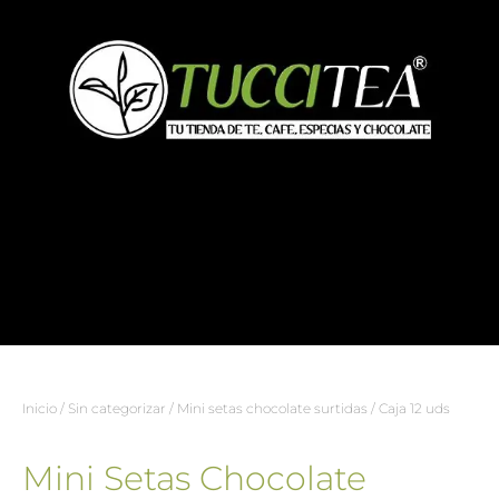
Inicio
/
Sin categorizar
/ Mini setas chocolate surtidas / Caja 12 uds
Mini Setas Chocolate