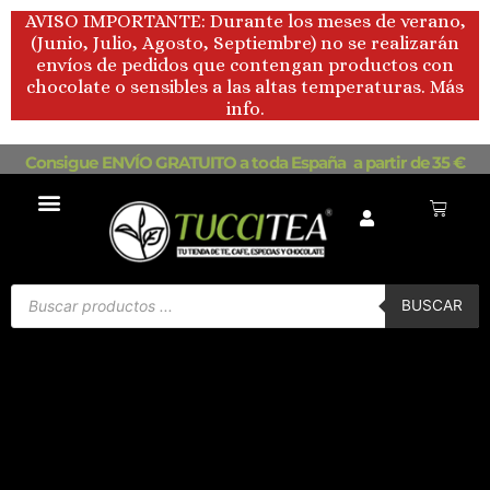
Ir
AVISO IMPORTANTE: Durante los meses de verano,
al
(Junio, Julio, Agosto, Septiembre) no se realizarán
contenido
envíos de pedidos que contengan productos con
chocolate o sensibles a las altas temperaturas. Más
info.
Consigue ENVÍO GRATUITO a toda España a partir de 35 €
Carrito
Búsqueda
de
BUSCAR
productos