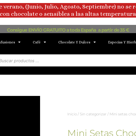
rano, (Junio, Julio, Agosto, Septiembre) no se 
con chocolate o sensibles a las altas temperaturas
Consigue ENVÍO GRATUITO a toda España a partir de 35 €
nfusiones
Café
Chocolate Y Dulces
Especias Y Hier
squeda
oductos
Inicio
/
Sin categorizar
/ Mini setas choc
Mini Setas Choc