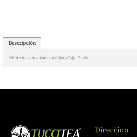
Descripción
Mini setas chocolate surtidas / Caja 12 uds
Direccion