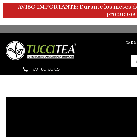
Ir
AVISO IMPORTANTE: Durante los meses de ve
al
productos 
contenido
Té E I
Bú
de
pr
691 89 66 05