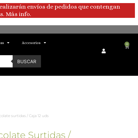
realizarán envíos de pedidos que contengan
. Más info.
bas
Accesorios
0
Carri
BUSCAR
olate surtidas / Caja 12 uds
olate Surtidas /