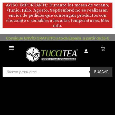
Ir
AVISO IMPORTANTE: Durante los meses de verano,
al
(Junio, Julio, Agosto, Septiembre) no se realizarán
contenido
envíos de pedidos que contengan productos con
chocolate o sensibles a las altas temperaturas. Más
info.
Consigue ENVÍO GRATUITO a toda España a partir de 35 €
Carrito
Búsqueda
de
BUSCAR
productos