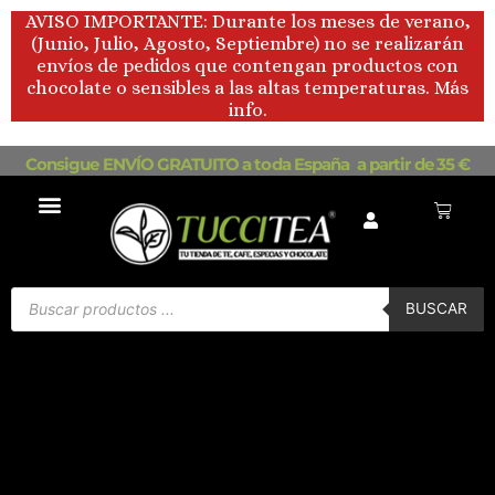
Ir
AVISO IMPORTANTE: Durante los meses de verano,
al
(Junio, Julio, Agosto, Septiembre) no se realizarán
contenido
envíos de pedidos que contengan productos con
chocolate o sensibles a las altas temperaturas. Más
info.
Consigue ENVÍO GRATUITO a toda España a partir de 35 €
Carrito
Búsqueda
de
BUSCAR
productos