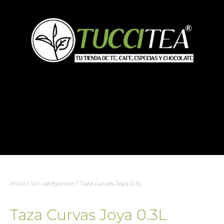
Inicio
/
Sin categorizar
/ Taza curvas Joya 0.3L
Taza Curvas Joya 0.3L