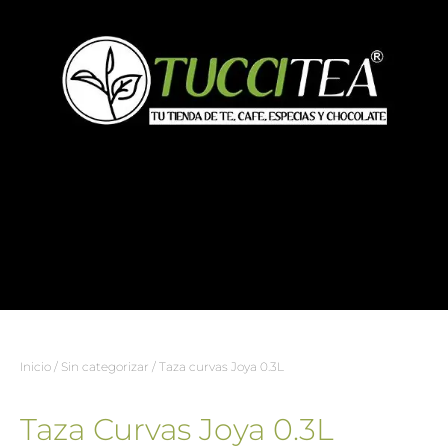
Inicio
/
Sin categorizar
/ Taza curvas Joya 0.3L
Taza Curvas Joya 0.3L