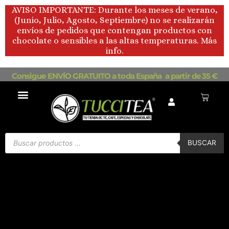
Ir
AVISO IMPORTANTE: Durante los meses de verano,
al
(Junio, Julio, Agosto, Septiembre) no se realizarán
contenido
envíos de pedidos que contengan productos con
chocolate o sensibles a las altas temperaturas. Más
info.
Consigue ENVÍO GRATUITO a toda España a partir de 35 €
Carrito
Búsqueda
de
BUSCAR
productos