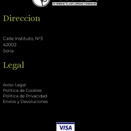
o
e
k
r
k
T
a
Direccion
o
m
k
Calle Instituto, N°3
42002
Soria
Legal
Aviso Legal
Política de Cookies
Política de Privacidad
Envíos y Devoluciones