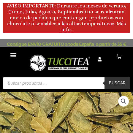
Ir
AVISO IMPORTANTE: Durante los meses de verano,
al
(Junio, Julio, Agosto, Septiembre) no se realizarán
contenido
envíos de pedidos que contengan productos con
chocolate o sensibles a las altas temperaturas. Más
info.
Consigue ENVÍO GRATUITO a toda España a partir de 35 €
Carrito
Búsqueda
de
BUSCAR
productos