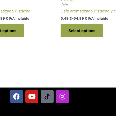
Café
atizado Pistacho
Café aromatizado Pistacho y 
,89
€
 IVA Incluido
5,49
€
–
54,89
€
 IVA Incluido
t options
Select options
F
Y
L
I
a
o
o
n
c
u
g
s
e
t
o
t