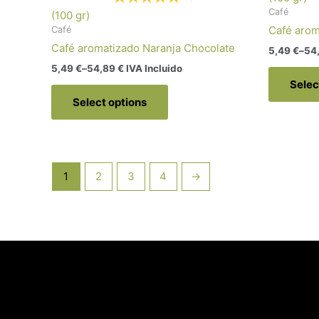
Café
(100 gr)
Café arom
Café
Café aromatizado Naranja Chocolate
5,49
€
–
54
5,49
€
–
54,89
€
 IVA Incluido
Selec
Select options
1
2
3
4
→