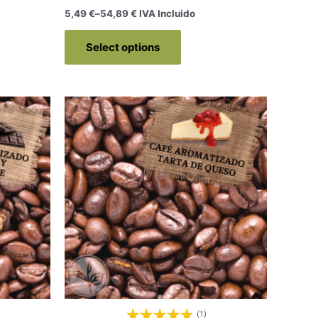
5,49
€
–
54,89
€
 IVA Incluido
Select options
(1)