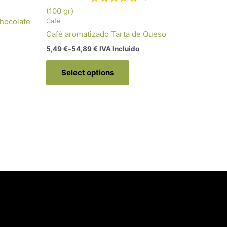
(100 gr)
chocolate
Café
Café aromatizado Tarta de Queso
5,49
€
–
54,89
€
 IVA Incluido
Select options