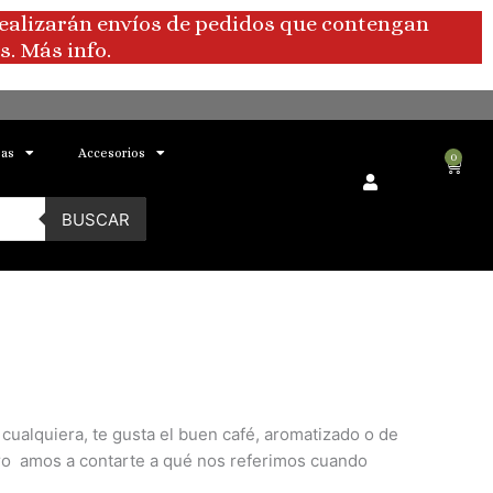
realizarán envíos de pedidos que contengan
. Más info.
bas
Accesorios
0
Carri
BUSCAR
ualquiera, te gusta el buen café, aromatizado o de
o amos a contarte a qué nos referimos cuando