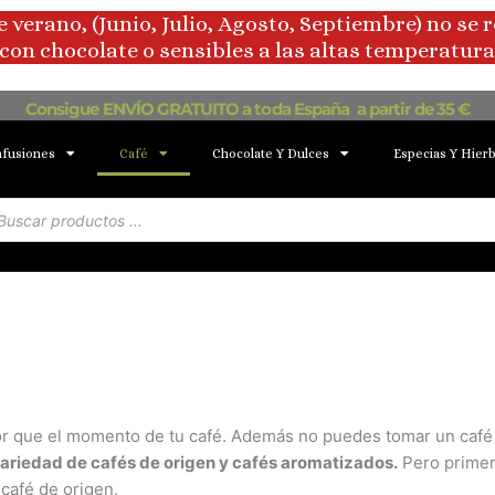
rano, (Junio, Julio, Agosto, Septiembre) no se 
con chocolate o sensibles a las altas temperaturas
Consigue ENVÍO GRATUITO a toda España a partir de 35 €
nfusiones
Café
Chocolate Y Dulces
Especias Y Hier
squeda
oductos
or que el momento de tu café. Además no puedes tomar un café c
ariedad de cafés de origen y cafés aromatizados.
Pero primer
afé de origen.