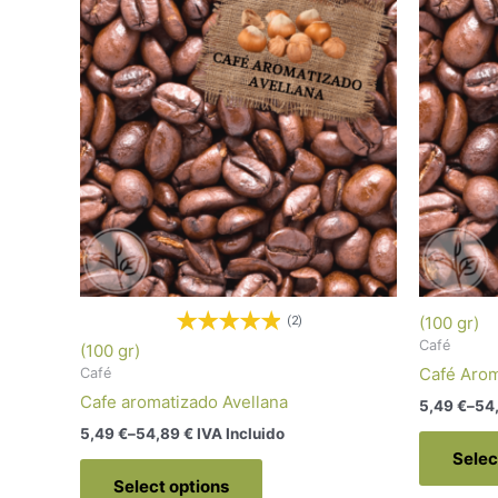
(100 gr)
(2)
Café
(100 gr)
Café Aro
Café
Cafe aromatizado Avellana
5,49
€
–
54
5,49
€
–
54,89
€
 IVA Incluido
Selec
Select options