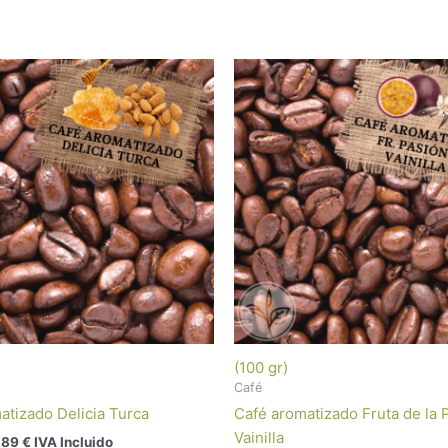
(100 gr)
Café
atizado Delicia Turca
Café aromatizado Fruta de la 
Vainilla
,89
€
 IVA Incluido