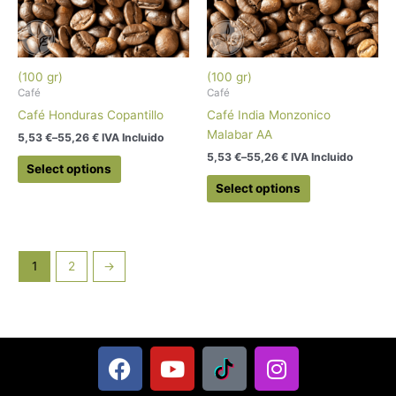
(100 gr)
(100 gr)
Café
Café
Café Honduras Copantillo
Café India Monzonico
Malabar AA
5,53
€
–
55,26
€
 IVA Incluido
5,53
€
–
55,26
€
 IVA Incluido
Select options
Select options
1
2
→
F
Y
L
I
a
o
o
n