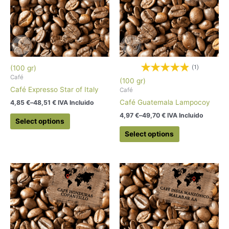
(100 gr)
(1)
Café
(100 gr)
Café Expresso Star of Italy
Café
Café Guatemala Lampocoy
4,85
€
–
48,51
€
 IVA Incluido
4,97
€
–
49,70
€
 IVA Incluido
Select options
Select options