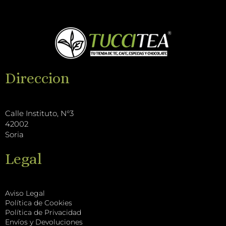
c
u
g
s
e
t
o
t
b
u
T
a
o
b
i
g
o
e
k
r
k
T
a
Direccion
o
m
k
Calle Instituto, N°3
42002
Soria
Legal
Aviso Legal
Política de Cookies
Política de Privacidad
Envíos y Devoluciones