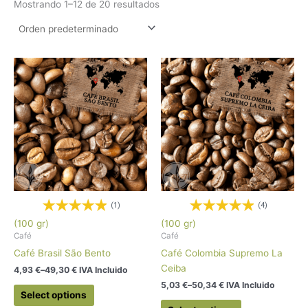
Mostrando 1–12 de 20 resultados
(1)
(4)
(100 gr)
(100 gr)
Café
Café
Café Brasil São Bento
Café Colombia Supremo La
Ceiba
4,93
€
–
49,30
€
 IVA Incluido
5,03
€
–
50,34
€
 IVA Incluido
Select options