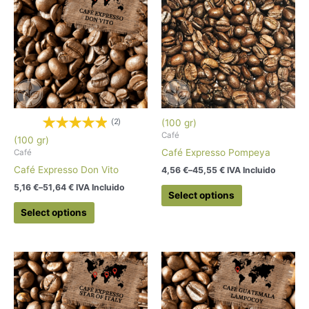
(2)
(100 gr)
Café
(100 gr)
Café Expresso Pompeya
Café
Café Expresso Don Vito
4,56
€
–
45,55
€
 IVA Incluido
5,16
€
–
51,64
€
 IVA Incluido
Select options
Select options