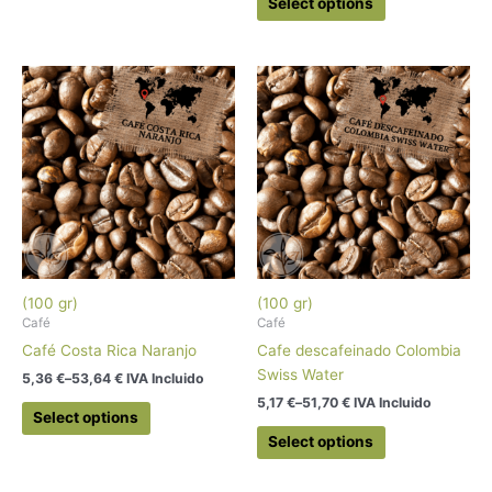
Select options
(100 gr)
(100 gr)
Café
Café
Café Costa Rica Naranjo
Cafe descafeinado Colombia
Swiss Water
5,36
€
–
53,64
€
 IVA Incluido
5,17
€
–
51,70
€
 IVA Incluido
Select options
Select options