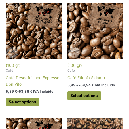
(100 gr)
(100 gr)
Café
Café
Café Descafeinado Expresso
Café Etiopía Sidamo
Don Vito
5,49
€
–
54,94
€
 IVA Incluido
5,39
€
–
53,86
€
 IVA Incluido
Select options
Select options