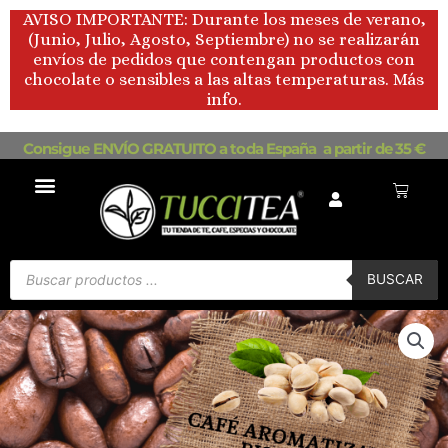
Ir
AVISO IMPORTANTE: Durante los meses de verano,
al
(Junio, Julio, Agosto, Septiembre) no se realizarán
contenido
envíos de pedidos que contengan productos con
chocolate o sensibles a las altas temperaturas. Más
info.
Consigue ENVÍO GRATUITO a toda España a partir de 35 €
Carrito
Búsqueda
de
BUSCAR
productos