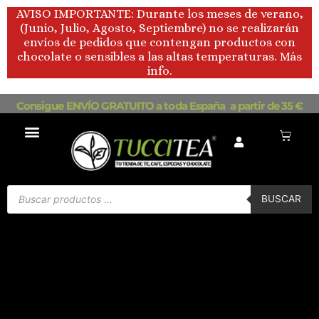
Ir
AVISO IMPORTANTE: Durante los meses de verano,
al
(Junio, Julio, Agosto, Septiembre) no se realizarán
contenido
envíos de pedidos que contengan productos con
chocolate o sensibles a las altas temperaturas. Más
info.
Consigue ENVÍO GRATUITO a toda España a partir de 35 €
Carrito
Búsqueda
de
BUSCAR
productos