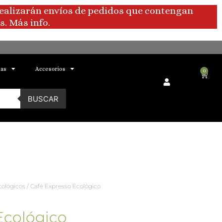
realizarán envíos de pedidos que contengan
. Más info.
bas
Accesorios
0
Carri
BUSCAR
cológicos
/ Café Expresso Ecológico
Ecológico