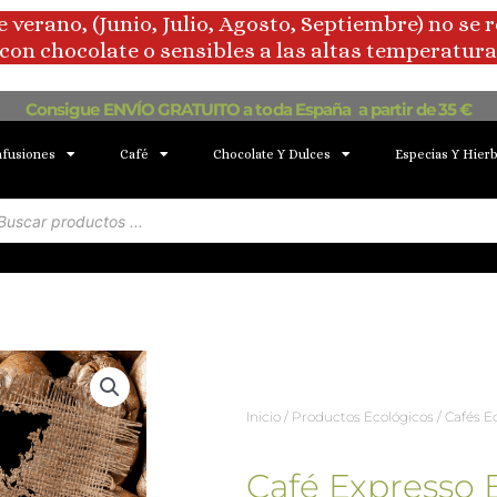
rano, (Junio, Julio, Agosto, Septiembre) no se 
con chocolate o sensibles a las altas temperaturas
Consigue ENVÍO GRATUITO a toda España a partir de 35 €
nfusiones
Café
Chocolate Y Dulces
Especias Y Hier
squeda
oductos
Inicio
/
Productos Ecológicos
/
Cafés E
Café Expresso 