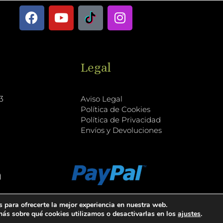
F
Y
L
I
a
o
o
n
c
u
g
s
e
t
o
t
b
u
T
a
Legal
o
b
i
g
o
e
k
r
k
T
a
3
Aviso Legal
o
m
Política de Cookies
Política de Privacidad
k
Envíos y Devoluciones
Tuccitea
 para ofrecerte la mejor experiencia en nuestra web.
ás sobre qué cookies utilizamos o desactivarlas en los
ajustes
.