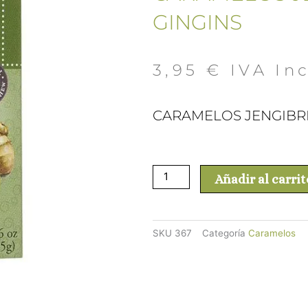
GINGINS
3,95
€
 IVA In
CARAMELOS JENGIBR
CARAMELOS
Añadir al carrit
JENGIBRE
GINGINS
cantidad
SKU
367
Categoría
Caramelos