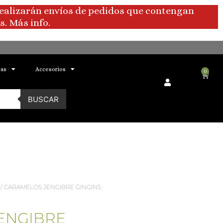
realizarán envíos de pedidos que contengan
. Más info.
bas
Accesorios
0
Carri
BUSCAR
/ CARAMELOS JENGIBRE GINGINS
ENGIBRE