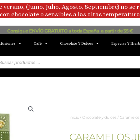
rano, (Junio, Julio, Agosto, Septiembre) no se 
con chocolate o sensibles a las altas temperaturas
Consigue ENVÍO GRATUITO a toda España a partir de 35 €
nfusiones
Café
Chocolate Y Dulces
Especias Y Hier
squeda
oductos
Inicio
/
Chocolate y dulces
/
Caramelos
CARAMELOS J