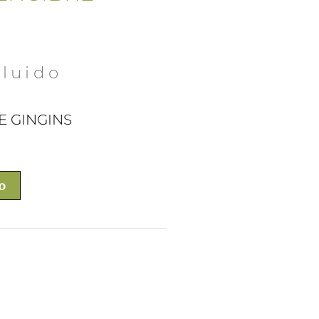
cluido
E GINGINS
o