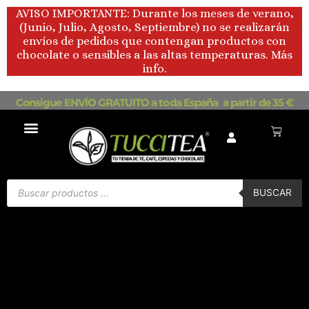
Ir
AVISO IMPORTANTE: Durante los meses de verano,
al
(Junio, Julio, Agosto, Septiembre) no se realizarán
contenido
envíos de pedidos que contengan productos con
chocolate o sensibles a las altas temperaturas. Más
info.
Consigue ENVÍO GRATUITO a toda España a partir de 35 €
Carrito
Búsqueda
de
BUSCAR
productos