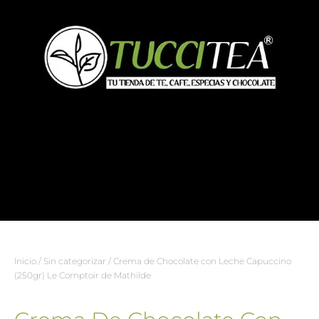
Inicio
/
Sin categorizar
/ Crema de Chocolate con Leche Capuccino
(250gr) Le Comptoir de Mathilde