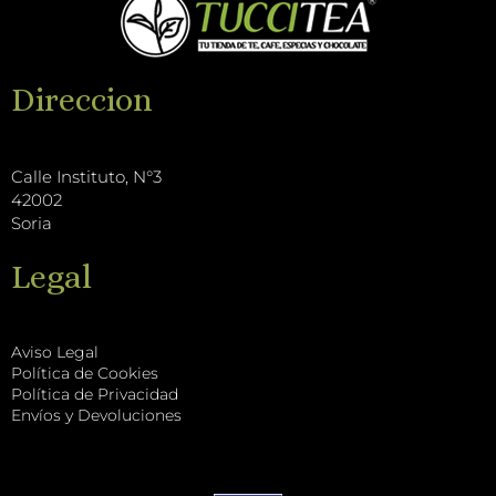
o
b
i
g
o
e
k
r
k
T
a
Direccion
o
m
k
Calle Instituto, N°3
42002
Soria
Legal
Aviso Legal
Política de Cookies
Política de Privacidad
Envíos y Devoluciones