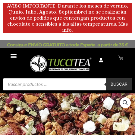
Ir
AVISO IMPORTANTE: Durante los meses de verano,
al
(Junio, Julio, Agosto, Septiembre) no se realizarán
contenido
envíos de pedidos que contengan productos con
chocolate o sensibles a las altas temperaturas. Más
info.
Consigue ENVÍO GRATUITO a toda España a partir de 35 €
Carrito
Búsqueda
de
BUSCAR
productos