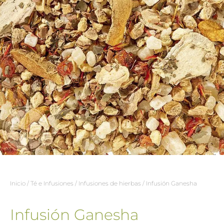
Inicio
/
Té e Infusiones
/
Infusiones de hierbas
/ Infusión Ganesha
Infusión Ganesha