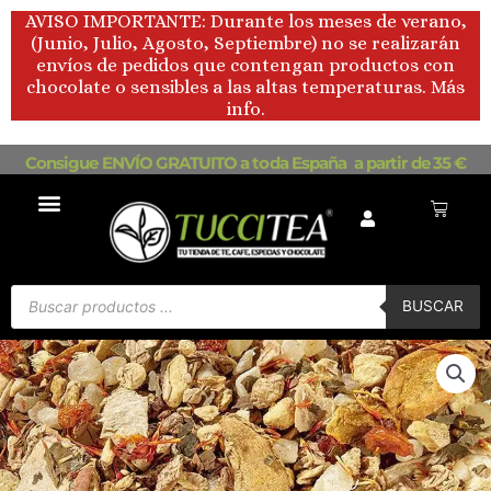
Ir
AVISO IMPORTANTE: Durante los meses de verano,
al
(Junio, Julio, Agosto, Septiembre) no se realizarán
contenido
envíos de pedidos que contengan productos con
chocolate o sensibles a las altas temperaturas. Más
info.
Consigue ENVÍO GRATUITO a toda España a partir de 35 €
Carrito
Búsqueda
de
BUSCAR
productos