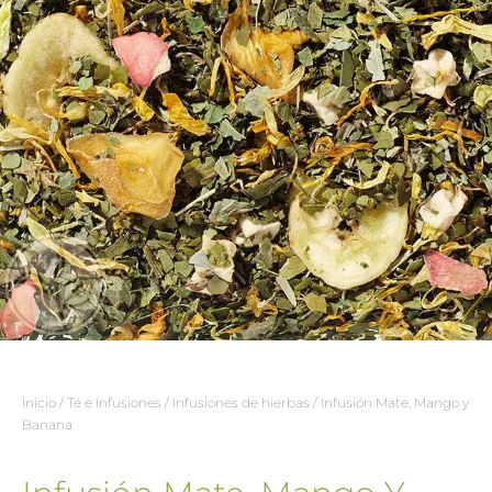
Inicio
/
Té e Infusiones
/
Infusiones de hierbas
/ Infusión Mate, Mango y
Banana