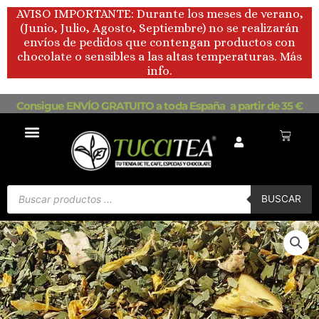
Ir
AVISO IMPORTANTE: Durante los meses de verano,
al
(Junio, Julio, Agosto, Septiembre) no se realizarán
contenido
envíos de pedidos que contengan productos con
chocolate o sensibles a las altas temperaturas. Más
info.
Consigue ENVÍO GRATUITO a toda España a partir de 35 €
Carrito
Búsqueda
de
BUSCAR
productos