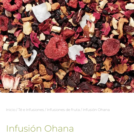
Inicio
/
Té e Infusiones
/
Infusiones de fruta
/ Infusión Ohana
Infusión Ohana