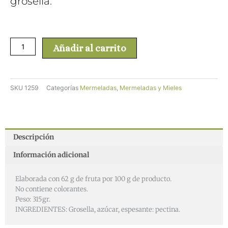
grosella.
Mermelada
Añadir al carrito
Grosella
/La
Artesana
cantidad
SKU
1259
Categorías
Mermeladas
,
Mermeladas y Mieles
Descripción
Información adicional
Elaborada con 62 g de fruta por 100 g de producto.
No contiene colorantes.
Peso: 315gr.
INGREDIENTES: Grosella, azúcar, espesante: pectina.