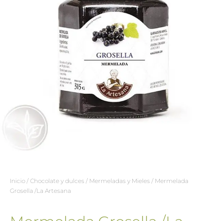
Inicio
/
Chocolate y dulces
/
Mermeladas y Mieles
/ Mermelada
Grosella /La Artesana