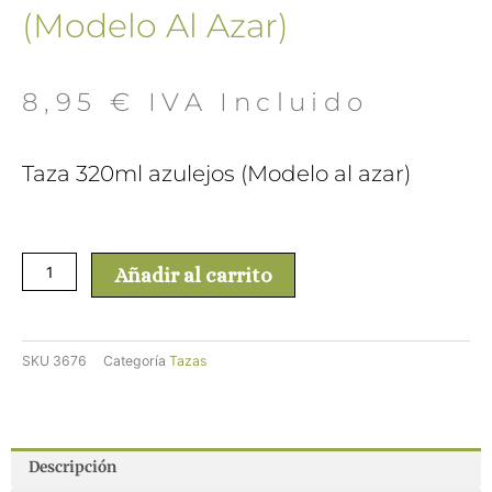
(Modelo Al Azar)
8,95
€
 IVA Incluido
Taza 320ml azulejos (Modelo al azar)
Taza
Añadir al carrito
320ml
azulejos
(Modelo
al
SKU
3676
Categoría
Tazas
azar)
cantidad
Descripción