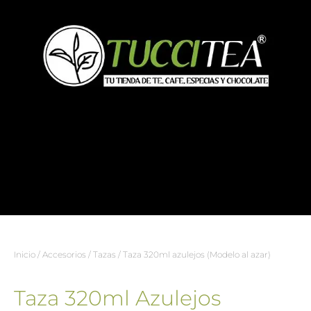
Inicio
/
Accesorios
/
Tazas
/ Taza 320ml azulejos (Modelo al azar)
Taza 320ml Azulejos