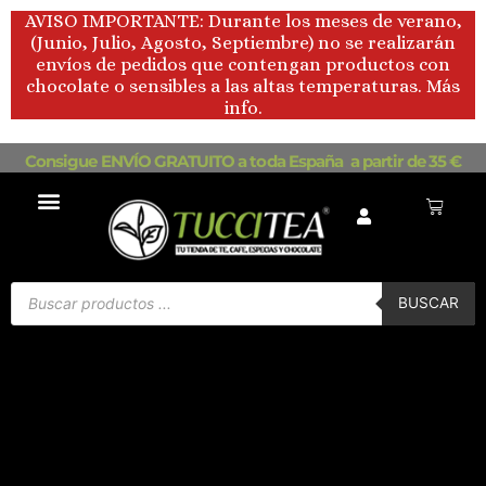
Ir
AVISO IMPORTANTE: Durante los meses de verano,
al
(Junio, Julio, Agosto, Septiembre) no se realizarán
contenido
envíos de pedidos que contengan productos con
chocolate o sensibles a las altas temperaturas. Más
info.
Consigue ENVÍO GRATUITO a toda España a partir de 35 €
Carrito
Búsqueda
de
BUSCAR
productos