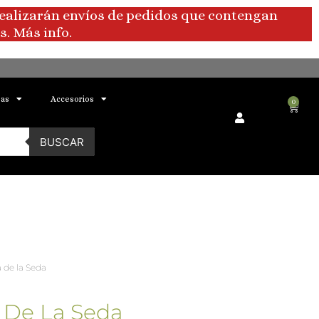
realizarán envíos de pedidos que contengan
. Más info.
bas
Accesorios
0
Carri
BUSCAR
 de la Seda
 De La Seda