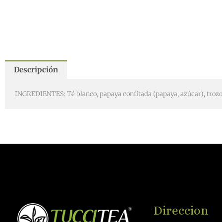
Descripción
INGREDIENTES: Té blanco, papaya confitada (papaya, azúcar), trozos d
Direccion