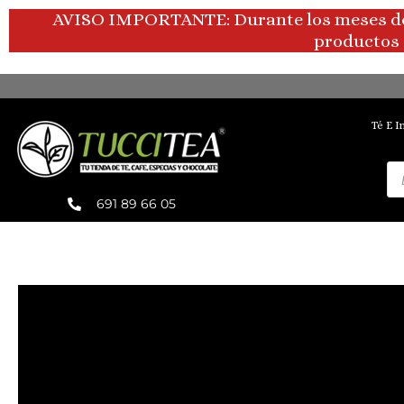
Ir
AVISO IMPORTANTE: Durante los meses de ve
al
productos 
contenido
Té E I
Bú
de
pr
691 89 66 05