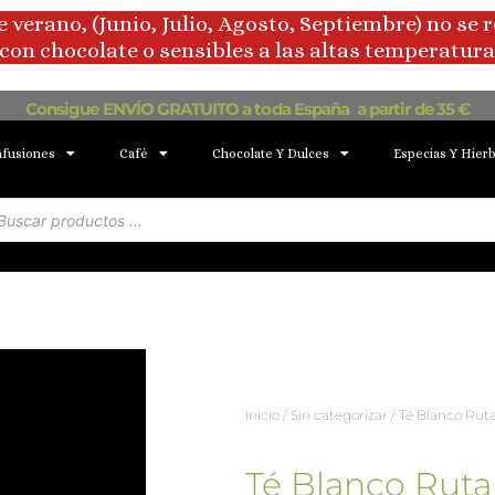
rano, (Junio, Julio, Agosto, Septiembre) no se 
con chocolate o sensibles a las altas temperaturas
Consigue ENVÍO GRATUITO a toda España a partir de 35 €
nfusiones
Café
Chocolate Y Dulces
Especias Y Hier
squeda
oductos
Inicio
/
Sin categorizar
/ Té Blanco Ruta
Té Blanco Ruta