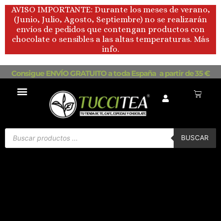
Ir
AVISO IMPORTANTE: Durante los meses de verano,
al
(Junio, Julio, Agosto, Septiembre) no se realizarán
contenido
envíos de pedidos que contengan productos con
chocolate o sensibles a las altas temperaturas. Más
info.
Consigue ENVÍO GRATUITO a toda España a partir de 35 €
Carrito
Búsqueda
de
BUSCAR
productos