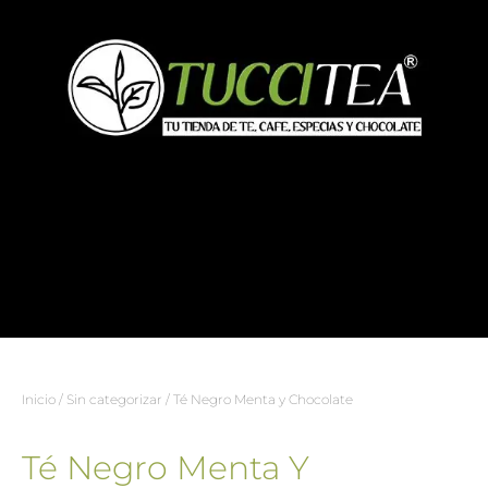
Inicio
/
Sin categorizar
/ Té Negro Menta y Chocolate
Té Negro Menta Y