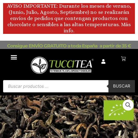
Ir
AVISO IMPORTANTE: Durante los meses de verano,
al
(Junio, Julio, Agosto, Septiembre) no se realizarán
contenido
envíos de pedidos que contengan productos con
chocolate o sensibles a las altas temperaturas. Más
info.
Consigue ENVÍO GRATUITO a toda España a partir de 35 €
Carrito
Búsqueda
de
BUSCAR
productos