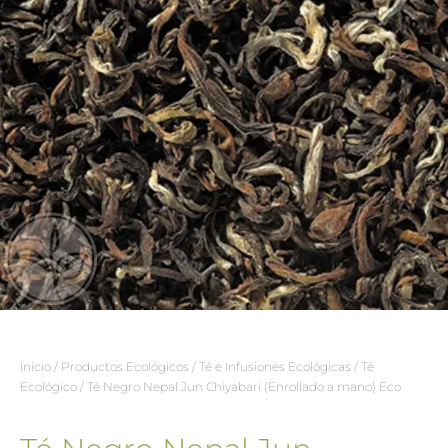
Inicio
/
Productos Ecológicos
/
Té e Infusiones Ecológicas
/
Té
Ecológico
/ Té Negro Nepal Jun Chiyabari (Enrollado a mano) Eco