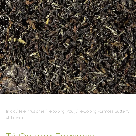
Inicio
/
Té e Infusiones
/
Té oolong (Azul)
/ Té Oolong Formosa Butterfy
of Taiwan