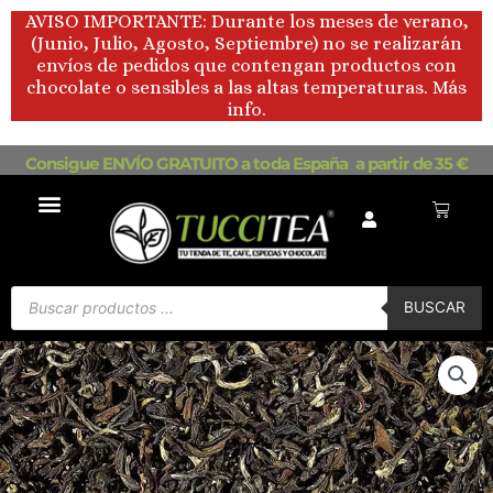
Ir
AVISO IMPORTANTE: Durante los meses de verano,
al
(Junio, Julio, Agosto, Septiembre) no se realizarán
contenido
envíos de pedidos que contengan productos con
chocolate o sensibles a las altas temperaturas. Más
info.
Consigue ENVÍO GRATUITO a toda España a partir de 35 €
Carrito
Búsqueda
de
BUSCAR
productos