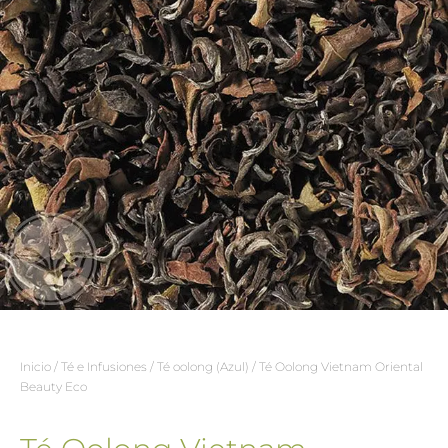
Inicio
/
Té e Infusiones
/
Té oolong (Azul)
/ Té Oolong Vietnam Oriental
Beauty Eco