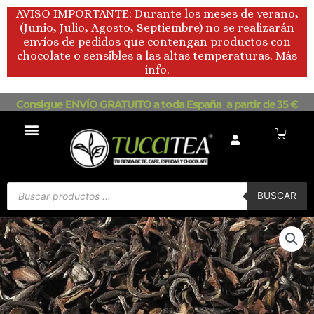
Ir
AVISO IMPORTANTE: Durante los meses de verano,
al
(Junio, Julio, Agosto, Septiembre) no se realizarán
contenido
envíos de pedidos que contengan productos con
chocolate o sensibles a las altas temperaturas. Más
info.
Consigue ENVÍO GRATUITO a toda España a partir de 35 €
Carrito
Búsqueda
de
BUSCAR
productos