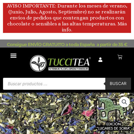
Ir
AVISO IMPORTANTE: Durante los meses de verano,
al
(Junio, Julio, Agosto, Septiembre) no se realizarán
contenido
envíos de pedidos que contengan productos con
chocolate o sensibles a las altas temperaturas. Más
info.
Consigue ENVÍO GRATUITO a toda España a partir de 35 €
Carrito
Búsqueda
de
BUSCAR
productos