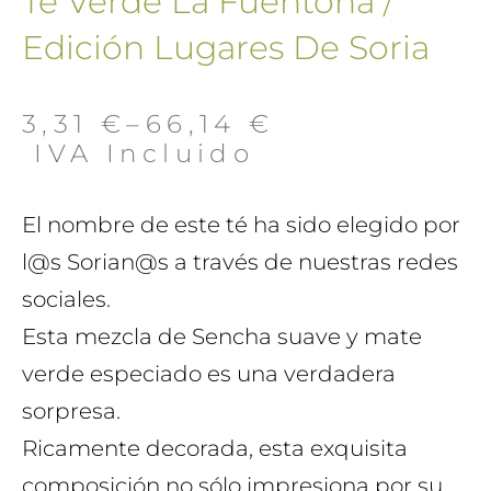
Té Verde La Fuentona /
Edición Lugares De Soria
3,31
€
–
66,14
€
 IVA Incluido
El nombre de este té ha sido elegido por
l@s Sorian@s a través de nuestras redes
sociales.
Esta mezcla de Sencha suave y mate
verde especiado es una verdadera
sorpresa.
Ricamente decorada, esta exquisita
composición no sólo impresiona por su