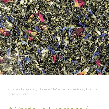
Inicio
/
Té e Infusiones
/
Té verde
/ Té Verde La Fuentona / Edición
Lugares de Soria