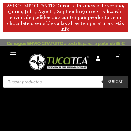
Ir
AVISO IMPORTANTE: Durante los meses de verano,
al
(Junio, Julio, Agosto, Septiembre) no se realizarán
contenido
envíos de pedidos que contengan productos con
chocolate o sensibles a las altas temperaturas. Más
info.
Consigue ENVÍO GRATUITO a toda España a partir de 35 €
Carrito
Búsqueda
de
BUSCAR
productos