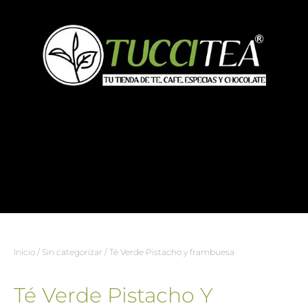
Inicio
/
Sin categorizar
/ Té Verde Pistacho y frambuesa
Té Verde Pistacho Y